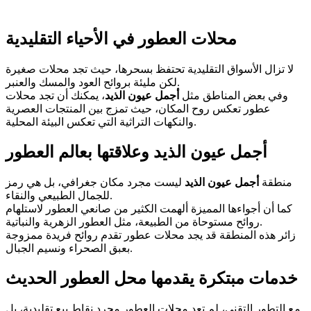
محلات العطور في الأحياء التقليدية
لا تزال الأسواق التقليدية تحتفظ بسحرها، حيث تجد محلات صغيرة
لكن مليئة بروائح العود والمسك والعنبر.
وفي بعض المناطق مثل
أجمل عيون الذيد
، يمكنك أن تجد محلات
عطور تعكس روح المكان، حيث تمزج بين المنتجات العصرية
والنكهات التراثية التي تعكس البيئة المحلية.
أجمل عيون الذيد وعلاقتها بعالم العطور
منطقة
أجمل عيون الذيد
ليست مجرد مكان جغرافي، بل هي رمز
للجمال الطبيعي والنقاء.
كما أن أجواءها المميزة ألهمت الكثير من صانعي العطور لاستلهام
روائح مستوحاة من الطبيعة، مثل العطور الزهرية والنباتية.
زائر هذه المنطقة قد يجد محلات عطور تقدم روائح فريدة ممزوجة
بعبق الصحراء ونسيم الجبال.
خدمات مبتكرة يقدمها محل العطور الحديث
مع التطور التقني، لم تعد محلات العطور مجرد نقاط بيع تقليدية، بل