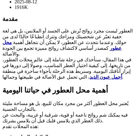
2025-08-12
1916K
مقدمة
العطور ليست مجرد روائح تُرش على الجسد أو الملابس، بل هي لغة
خفية تعبّر عن شخصيتك ومزاجك وتترك انطباعًا خالدًا لدى من
حولك. وعندما نتحدث عن العطور، لا يمكن أن نتجاهل أهمية
محل
عطور
كمصدر أساسي لاكتشاف روائح مميزة تجمع بين الجودة
والأصالة.
في هذا المقال، سنأخذك في رحلة شاملة إلى عالم محلات العطور،
من تاريخها، إلى كيفية اختيار العطر المناسب، وصولًا إلى دورها في
إبراز أناقتك اليومية. وسنربط هذه الرحلة بأجواء ساحرة في منطقة
، التي تحمل عبق الأصالة في طبيعتها وجمالها.
أجمل عيون الذيد
أهمية محل العطور في حياتنا اليومية
يُعتبر محل العطور أكثر من مجرد مكان للبيع، بل هو مساحة مليئة
بالتجارب الحسية.
فيه يمكنك شم روائح ناعمة أو قوية، شرقية أو غربية، والبحث عن
ذلك العطر الذي يلامس قلبك قبل أن يلامس بشرتك.
هذه المحلات تقدم: