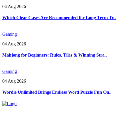
04 Aug 2026
Which Clear Cases Are Recommended for Long Term Tr..
Gaming
04 Aug 2026
Mahjong for Beginners: Rules, Tiles & Winning Stra..
Gaming
04 Aug 2026
Wordle Unlimited Brings Endless Word Puzzle Fun On..
Explore trending blogs across fashion, tech, lifestyle, and more. Stay
informed. Stay empowered. Connect with us today.