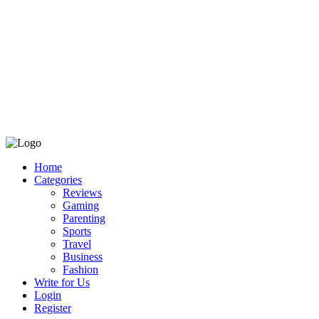
Home
Categories
Reviews
Gaming
Parenting
Sports
Travel
Business
Fashion
Write for Us
Login
Register