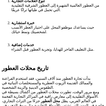
تنوع العلامات التجارية
من العطور العالمية الشهيرة إلى العطور الشرقية التقليدية
التي تحمل في طياتها تراثًا عريقًا.
خبرة استشارية
حيث يساعدك موظفو المحل على اختيار العطر الأنسب
لشخصيتك ونمط حياتك.
خدمات إضافية
مثل التغليف الفاخر للهدايا، وتجربة العطور قبل الشراء.
تاريخ محلات العطور
بدأت تجارة العطور منذ آلاف السنين، فقد استخدم الفراعنة
والممالك القديمة الزيوت العطرية والمستخلصات النباتية في
الطقوس الدينية والزينة الشخصية.
ومع مرور الوقت، تطورت محلات العطور من أكشاك بسيطة في
الأسواق التقليدية إلى معارض راقية في المراكز التجارية الفخمة.
في العالم العربي، يظل
محل العطور
جزءًا من التراث التجاري،
خاصة في المدن التي تشتهر بالأسواق التقليدية مثل سوق الذهب في