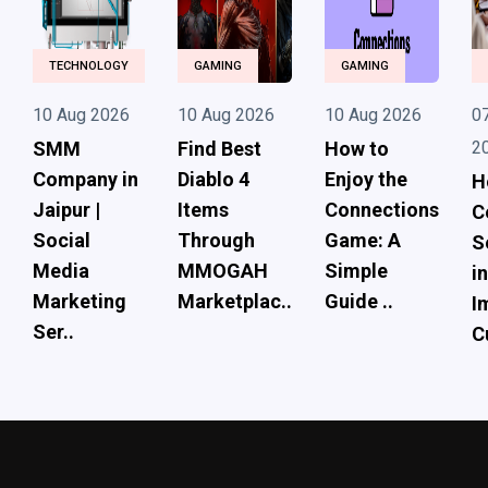
TECHNOLOGY
GAMING
GAMING
10 Aug 2026
10 Aug 2026
10 Aug 2026
0
SMM
Find Best
How to
2
Company in
Diablo 4
Enjoy the
H
Jaipur |
Items
Connections
C
Social
Through
Game: A
S
Media
MMOGAH
Simple
i
Marketing
Marketplac..
Guide ..
I
Ser..
C