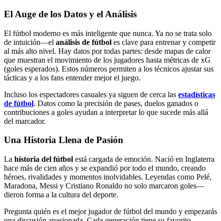
El Auge de los Datos y el Análisis
El fútbol moderno es más inteligente que nunca. Ya no se trata solo
de intuición—el
análisis de fútbol
es clave para entrenar y competir
al más alto nivel. Hay datos por todas partes: desde mapas de calor
que muestran el movimiento de los jugadores hasta métricas de xG
(goles esperados). Estos números permiten a los técnicos ajustar sus
tácticas y a los fans entender mejor el juego.
Incluso los espectadores casuales ya siguen de cerca las
estadísticas
de fútbol
. Datos como la precisión de pases, duelos ganados o
contribuciones a goles ayudan a interpretar lo que sucede más allá
del marcador.
Una Historia Llena de Pasión
La
historia del fútbol
está cargada de emoción. Nació en Inglaterra
hace más de cien años y se expandió por todo el mundo, creando
héroes, rivalidades y momentos inolvidables. Leyendas como Pelé,
Maradona, Messi y Cristiano Ronaldo no solo marcaron goles—
dieron forma a la cultura del deporte.
Pregunta quién es el mejor jugador de fútbol del mundo y empezarás
una discusión apasionada. Cada generación tiene su favorito.