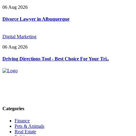
06 Aug 2026
Divorce Lawyer in Albuquerque
Digital Marketing
06 Aug 2026
Driving Directions Tool - Best Choice For Your Tri..
Explore trending blogs across fashion, tech, lifestyle, and more. Stay
informed. Stay empowered. Connect with us today.
Email: contact@speakrights.com
Categories
Finance
Pets & Animals
Real Estate