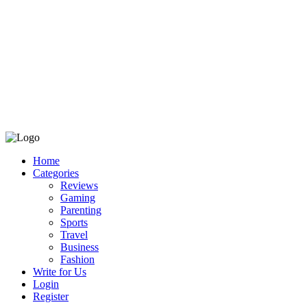
Home
Categories
Reviews
Gaming
Parenting
Sports
Travel
Business
Fashion
Write for Us
Login
Register