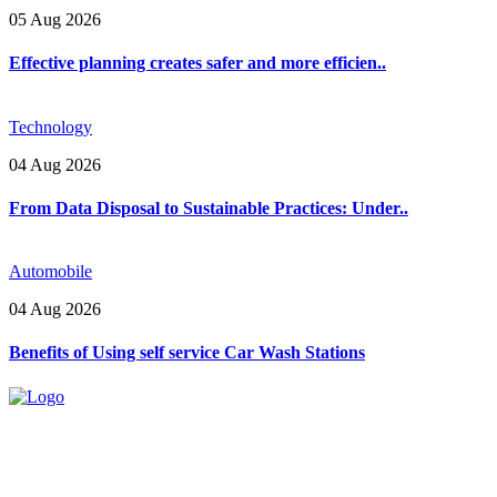
05 Aug 2026
Effective planning creates safer and more efficien..
Technology
04 Aug 2026
From Data Disposal to Sustainable Practices: Under..
Automobile
04 Aug 2026
Benefits of Using self service Car Wash Stations
Explore trending blogs across fashion, tech, lifestyle, and more. Stay
informed. Stay empowered. Connect with us today.
Email: contact@speakrights.com