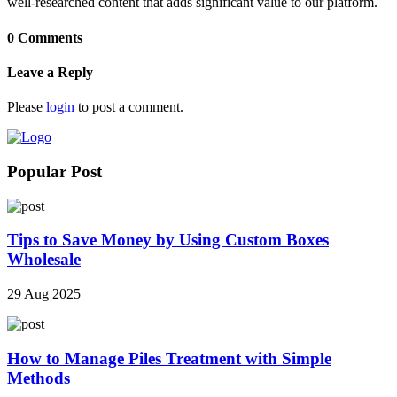
well-researched content that adds significant value to our platform.
0 Comments
Leave a Reply
Please
login
to post a comment.
Popular Post
Tips to Save Money by Using Custom Boxes
Wholesale
29 Aug 2025
How to Manage Piles Treatment with Simple
Methods