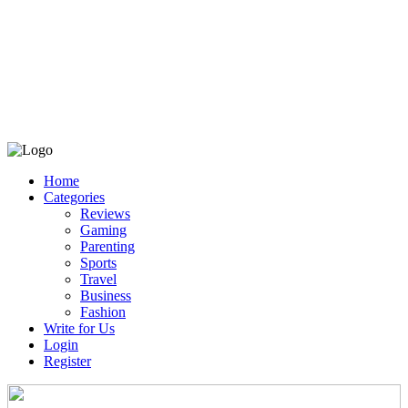
Home
Categories
Reviews
Gaming
Parenting
Sports
Travel
Business
Fashion
Write for Us
Login
Register