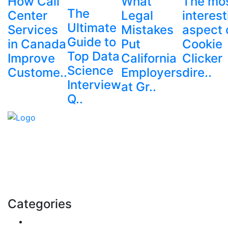
How Call
What
The mo
The
Center
Legal
interest
Ultimate
Services
Mistakes
aspect 
Guide to
in Canada
Put
Cookie
Top Data
Improve
California
Clicker
Science
Custome..
Employers
dire..
Interview
at Gr..
Q..
Explore trending blogs across fashion, tech, lifestyle,
and more. Stay informed. Stay empowered. Connect
with us today.
Email: contact@speakrights.com
Categories
Finance