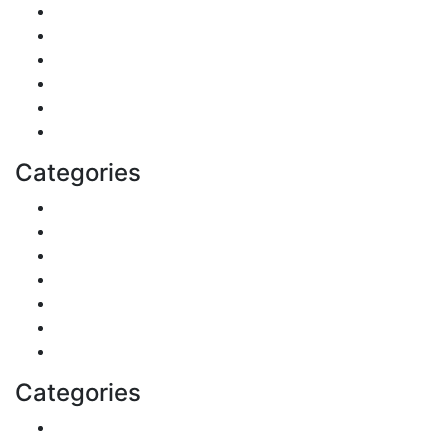
Pets & Animals
Real Estate
Politics
Travel
Business
Health
Categories
Shopping
DIY & Crafts
Digital Marketing
Sports
Lifestyle
Home
Education
Categories
Reviews