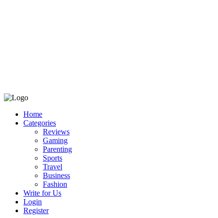
Home
Categories
Reviews
Gaming
Parenting
Sports
Travel
Business
Fashion
Write for Us
Login
Register