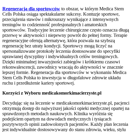
Regeneracja dla sportowców
to obszar, w którym Medica Stem
Cells Polska osiąga spektakularne sukcesy. Kontuzje sportowe,
przeciążenia stawów i mikrourazy wynikające z intensywnych
treningów to codzienność profesjonalnych i amatorskich
sportowców. Tradycyjne leczenie chirurgiczne często oznacza długą
przerwę w aktywności i niepewny powrót do pełnej formy. Terapie
regeneracyjne oferują alternatywę, która pozwala na szybszą
regenerację bez utraty kondycji. Sportowcy mogą liczyć na
spersonalizowane protokoły leczenia dostosowane do specyfiki
uprawianej dyscypliny i indywidualnych celów treningowych.
Dzięki minimalnej inwazyjności zabiegów i krótkiemu czasowi
rekonwalescencji, zawodnicy wracają do aktywności w znacznie
lepszej formie. Regeneracja dla sportowców w wykonaniu Medica
Stem Cells Polska to inwestycja w długofalowe zdrowie układu
ruchu i przedłużenie kariery sportowej.
Korzyści z Wyboru medicakomorkimacierzyste.pl
Decydując się na leczenie w medicakomorkimacierzyste.pl, pacjenci
otrzymują dostęp do najwyższej jakości opieki medycznej opartej na
sprawdzonych metodach naukowych. Klinika wyróżnia się
podejściem opartym na dowodach medycznych i tysiącach
pozytywnych opinii zadowolonych pacjentów. Każdy plan leczenia
jest indywidualnie dostosowywany do stanu zdrowia, wieku, stylu