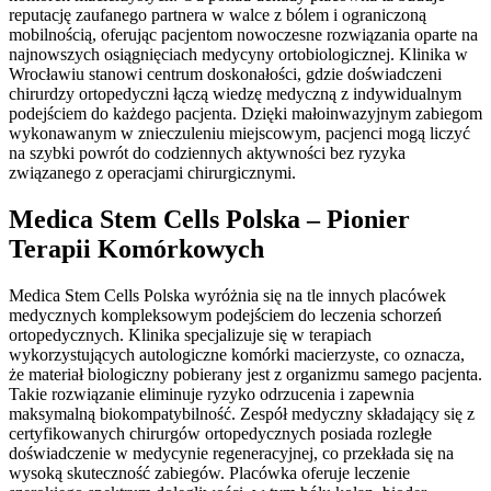
reputację zaufanego partnera w walce z bólem i ograniczoną
mobilnością, oferując pacjentom nowoczesne rozwiązania oparte na
najnowszych osiągnięciach medycyny ortobiologicznej. Klinika w
Wrocławiu stanowi centrum doskonałości, gdzie doświadczeni
chirurdzy ortopedyczni łączą wiedzę medyczną z indywidualnym
podejściem do każdego pacjenta. Dzięki małoinwazyjnym zabiegom
wykonawanym w znieczuleniu miejscowym, pacjenci mogą liczyć
na szybki powrót do codziennych aktywności bez ryzyka
związanego z operacjami chirurgicznymi.
Medica Stem Cells Polska – Pionier
Terapii Komórkowych
Medica Stem Cells Polska wyróżnia się na tle innych placówek
medycznych kompleksowym podejściem do leczenia schorzeń
ortopedycznych. Klinika specjalizuje się w terapiach
wykorzystujących autologiczne komórki macierzyste, co oznacza,
że materiał biologiczny pobierany jest z organizmu samego pacjenta.
Takie rozwiązanie eliminuje ryzyko odrzucenia i zapewnia
maksymalną biokompatybilność. Zespół medyczny składający się z
certyfikowanych chirurgów ortopedycznych posiada rozległe
doświadczenie w medycynie regeneracyjnej, co przekłada się na
wysoką skuteczność zabiegów. Placówka oferuje leczenie