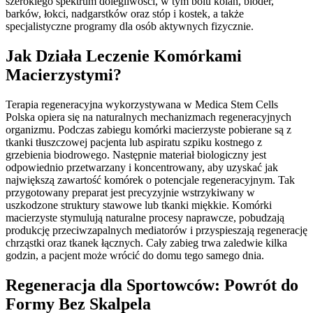
szerokiego spektrum dolegliwości, w tym bólu kolan, bioder,
barków, łokci, nadgarstków oraz stóp i kostek, a także
specjalistyczne programy dla osób aktywnych fizycznie.
Jak Działa Leczenie Komórkami
Macierzystymi?
Terapia regeneracyjna wykorzystywana w Medica Stem Cells
Polska opiera się na naturalnych mechanizmach regeneracyjnych
organizmu. Podczas zabiegu komórki macierzyste pobierane są z
tkanki tłuszczowej pacjenta lub aspiratu szpiku kostnego z
grzebienia biodrowego. Następnie materiał biologiczny jest
odpowiednio przetwarzany i koncentrowany, aby uzyskać jak
największą zawartość komórek o potencjale regeneracyjnym. Tak
przygotowany preparat jest precyzyjnie wstrzykiwany w
uszkodzone struktury stawowe lub tkanki miękkie. Komórki
macierzyste stymulują naturalne procesy naprawcze, pobudzają
produkcję przeciwzapalnych mediatorów i przyspieszają regenerację
chrząstki oraz tkanek łącznych. Cały zabieg trwa zaledwie kilka
godzin, a pacjent może wrócić do domu tego samego dnia.
Regeneracja dla Sportowców: Powrót do
Formy Bez Skalpela