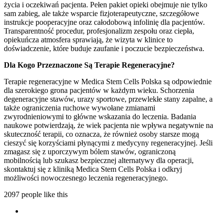
życia i oczekiwań pacjenta. Pełen pakiet opieki obejmuje nie tylko
sam zabieg, ale także wsparcie fizjoterapeutyczne, szczegółowe
instrukcje pooperacyjne oraz całodobową infolinię dla pacjentów.
Transparentność procedur, profesjonalizm zespołu oraz ciepła,
opiekuńcza atmosfera sprawiają, że wizyta w klinice to
doświadczenie, które buduje zaufanie i poczucie bezpieczeństwa.
Dla Kogo Przeznaczone Są Terapie Regeneracyjne?
Terapie regeneracyjne w Medica Stem Cells Polska są odpowiednie
dla szerokiego grona pacjentów w każdym wieku. Schorzenia
degeneracyjne stawów, urazy sportowe, przewlekłe stany zapalne, a
także ograniczenia ruchowe wywołane zmianami
zwyrodnieniowymi to główne wskazania do leczenia. Badania
naukowe potwierdzają, że wiek pacjenta nie wpływa negatywnie na
skuteczność terapii, co oznacza, że również osoby starsze mogą
cieszyć się korzyściami płynącymi z medycyny regeneracyjnej. Jeśli
zmagasz się z uporczywym bólem stawów, ograniczoną
mobilnością lub szukasz bezpiecznej alternatywy dla operacji,
skontaktuj się z kliniką Medica Stem Cells Polska i odkryj
możliwości nowoczesnego leczenia regeneracyjnego.
2097 people like this