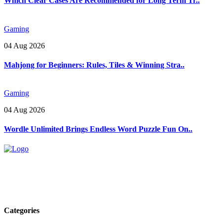
Which Clear Cases Are Recommended for Long Term Tr..
Gaming
04 Aug 2026
Mahjong for Beginners: Rules, Tiles & Winning Stra..
Gaming
04 Aug 2026
Wordle Unlimited Brings Endless Word Puzzle Fun On..
Explore trending blogs across fashion, tech, lifestyle, and more. Stay
informed. Stay empowered. Connect with us today.
Email: contact@speakrights.com
Categories