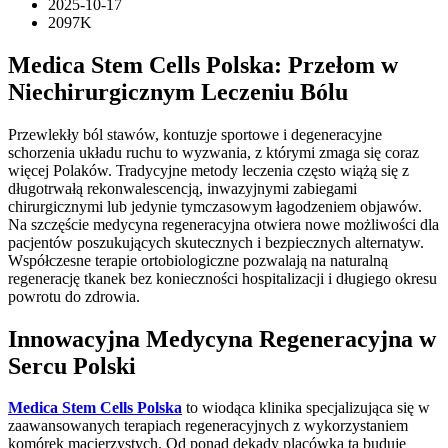
2025-10-17
2097K
Medica Stem Cells Polska: Przełom w
Niechirurgicznym Leczeniu Bólu
Przewlekły ból stawów, kontuzje sportowe i degeneracyjne
schorzenia układu ruchu to wyzwania, z którymi zmaga się coraz
więcej Polaków. Tradycyjne metody leczenia często wiążą się z
długotrwałą rekonwalescencją, inwazyjnymi zabiegami
chirurgicznymi lub jedynie tymczasowym łagodzeniem objawów.
Na szczęście medycyna regeneracyjna otwiera nowe możliwości dla
pacjentów poszukujących skutecznych i bezpiecznych alternatyw.
Współczesne terapie ortobiologiczne pozwalają na naturalną
regenerację tkanek bez konieczności hospitalizacji i długiego okresu
powrotu do zdrowia.
Innowacyjna Medycyna Regeneracyjna w
Sercu Polski
Medica Stem Cells Polska
to wiodąca klinika specjalizująca się w
zaawansowanych terapiach regeneracyjnych z wykorzystaniem
komórek macierzystych. Od ponad dekady placówka ta buduje